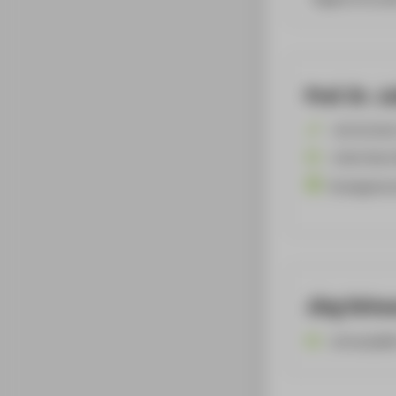
Prof. Dr. J
+49 30 501
Julian.Kaw
Strategisch
Jörg Schw
schwarjo@h