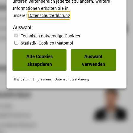
unteren Seitenbereich jederzeit zu ändern. Weitere
eike Marita Hölzner
Informationen erhalten Sie in
unserer
Datenschutzerklärung
.
9-2519
Auswahl:
.Hoelzner@HTW-Berlin.de
Technisch notwendige Cookies
rship und Mittelstandsmanagement
Statistik-Cookies (Matomo)
Alle Cookies
Auswahl
akzeptieren
verwenden
hrende
HTW Berlin -
Impressum
-
Datenschutzerklärung
endrik Send
9-3934
nd@HTW-Berlin.de
 and Market Research
ion