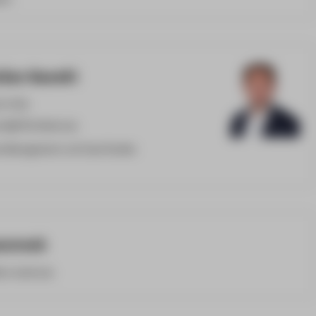
ulian Kawohl
9-3702
ohl@HTW-Berlin.de
es Management und Case Studies
arzrock
tw-berlin.de