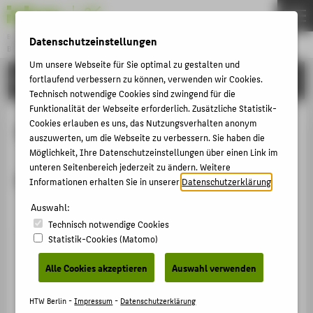
Bachelor
Datenschutzeinstellungen
BETRIEBSWIRTSCHAFTSLEHRE
Menu
Um unsere Webseite für Sie optimal zu gestalten und
PERSONEN
fortlaufend verbessern zu können, verwenden wir Cookies.
THEMEN
Technisch notwendige Cookies sind zwingend für die
STUDIUM
Funktionalität der Webseite erforderlich. Zusätzliche Statistik-
Cookies erlauben es uns, das Nutzungsverhalten anonym
Betriebliche Steuerlehre
BEWERBUNG
auszuwerten, um die Webseite zu verbessern. Sie haben die
Möglichkeit, Ihre Datenschutzeinstellungen über einen Link im
KARRIERE
unteren Seitenbereich jederzeit zu ändern. Weitere
Modulbeauftragter
PERSONEN
Informationen erhalten Sie in unserer
Datenschutzerklärung
.
Auswahl:
ZENTRALE SEITEN
Technisch notwendige Cookies
Statistik-Cookies (Matomo)
PORTALE
Prof. Dr.-Ing. Helmuth Wilke
BERATUNG & SERVICE
Alle Cookies akzeptieren
Auswahl verwenden
+49 30 5019-2368
ZENTRALEINRICHTUNG
HTW Berlin -
Impressum
-
Datenschutzerklärung
Helmuth.Wilke@HTW-Berlin.de