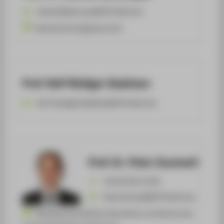
Satenik.Melkonyan@HTW-Berlin.de
Deutsches Ertragsteuerrecht
Prof. Rolf-Rüdiger Radeisen
Rolf-Ruediger.Radeisen@HTW-Berlin.de
Prof. Dr. Peter Zaumseil
+49 30 5019-2530
Peter.Zaumseil@HTW-Berlin.de
Betriebswirtschaftliche Steuerlehre und Steuerrecht,