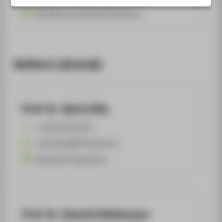
Betriebswirtschaftliche Steuerlehre
Weitere Lehrende
Prof. Dr. Sylvia Bös
+49 30 5019-2677
Sylvia.Boes@HTW-Berlin.de
Betriebliche Steuerlehre
Prof. Dr. Satenik Melkonyan