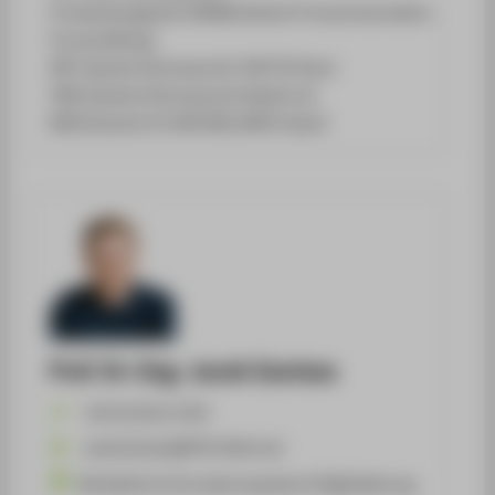
Prozessmanagement (BPMN, Robotic Process Automation,
Process Mining)
ERP-Systeme (Schwerpunkt: SAP S/4 Hana)
CRM-Systeme (Schwerpunkt Salesforce)
MES/Industrie 4.0 (SAP MES, MPDV Hydra)
Prof. Dr.-Ing. Jacek Zawisza
+49 30 5019-2334
Jacek.Zawisza@HTW-Berlin.de
Betriebliche Informationssysteme & Digitalisierung