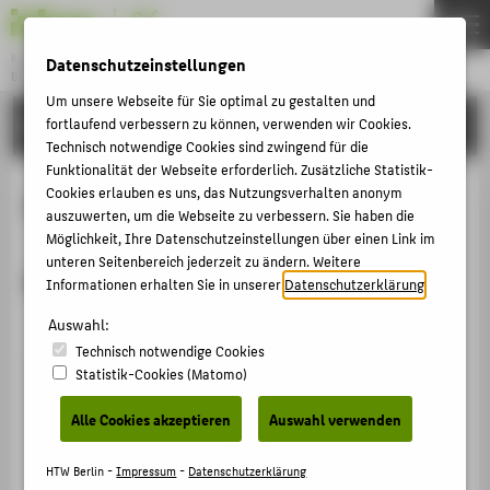
Bachelor
Datenschutzeinstellungen
BETRIEBSWIRTSCHAFTSLEHRE
Menu
Um unsere Webseite für Sie optimal zu gestalten und
PERSONEN
fortlaufend verbessern zu können, verwenden wir Cookies.
THEMEN
Technisch notwendige Cookies sind zwingend für die
STUDIUM
Funktionalität der Webseite erforderlich. Zusätzliche Statistik-
Cookies erlauben es uns, das Nutzungsverhalten anonym
Digital Business
BEWERBUNG
auszuwerten, um die Webseite zu verbessern. Sie haben die
Möglichkeit, Ihre Datenschutzeinstellungen über einen Link im
KARRIERE
unteren Seitenbereich jederzeit zu ändern. Weitere
Modulbeauftragte
PERSONEN
Informationen erhalten Sie in unserer
Datenschutzerklärung
.
Auswahl:
ZENTRALE SEITEN
Technisch notwendige Cookies
Statistik-Cookies (Matomo)
PORTALE
Prof. Dr. Anna Riedel
BERATUNG & SERVICE
Alle Cookies akzeptieren
Auswahl verwenden
Anna.Riedel@HTW-Berlin.de
ZENTRALEINRICHTUNG
HTW Berlin -
Impressum
-
Datenschutzerklärung
Digital Business