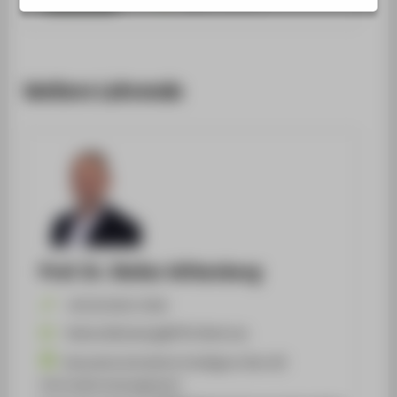
Weitere Lehrende
Prof. Dr. Stefan Wittenberg
+49 30 5019-3326
Stefan.Wittenberg@HTW-Berlin.de
Generative künstliche Intelligenz (Gen AI)
Informationsmanagement