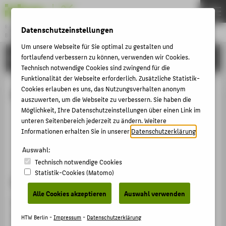
Bachelor
Datenschutzeinstellungen
BETRIEBSWIRTSCHAFTSLEHRE
Menu
Um unsere Webseite für Sie optimal zu gestalten und
PERSONEN
fortlaufend verbessern zu können, verwenden wir Cookies.
THEMEN
Technisch notwendige Cookies sind zwingend für die
STUDIUM
Funktionalität der Webseite erforderlich. Zusätzliche Statistik-
Cookies erlauben es uns, das Nutzungsverhalten anonym
Personen
BEWERBUNG
auszuwerten, um die Webseite zu verbessern. Sie haben die
Möglichkeit, Ihre Datenschutzeinstellungen über einen Link im
KARRIERE
Studien- & Prüfungsordnung
unteren Seitenbereich jederzeit zu ändern. Weitere
PERSONEN
Informationen erhalten Sie in unserer
Datenschutzerklärung
.
Bewerbung & Immatrikulation
Anerkennung von Studien- & Prüfungsleistungen
Auswahl:
ZENTRALE SEITEN
Technisch notwendige Cookies
Statistik-Cookies (Matomo)
PORTALE
Studien- & Prüfungsordnung
BERATUNG & SERVICE
Alle Cookies akzeptieren
Auswahl verwenden
Bitte lies die
Studien- und Prüfungsordnung des
ZENTRALEINRICHTUNG
Studiengangs BWL [PDF]
gründlich durch. Viele Fragen
HTW Berlin -
Impressum
-
Datenschutzerklärung