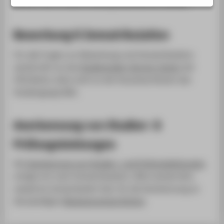
können durch diese Ordnung beantwortet werden.
Bewerbung & Immatrikulation
Für alle Fragen zur Bewerbung und Immatrikulation
wende dich an das
Studierenden-Service-Center
der
HTW Berlin, bitte nicht an die Verantwortlichen des
Studiengangs BWL.
Anerkennung von Studien- &
Prüfungsleistungen
Die
Anerkennung von Studien- und Prüfungsleistungen
erfolgt erst nach Immatrikulation. Bitte wende dich,
sobald du immatrikuliert bist, für die Anerkennung an
die jeweiligen
Modulverantwortlichen
.