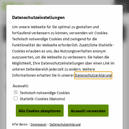
Bachelor
Datenschutzeinstellungen
BETRIEBSWIRTSCHAFTSLEHRE
Menu
Um unsere Webseite für Sie optimal zu gestalten und
PERSONEN
fortlaufend verbessern zu können, verwenden wir Cookies.
THEMEN
Technisch notwendige Cookies sind zwingend für die
STUDIUM
Funktionalität der Webseite erforderlich. Zusätzliche Statistik-
Cookies erlauben es uns, das Nutzungsverhalten anonym
Umwelt- und
BEWERBUNG
auszuwerten, um die Webseite zu verbessern. Sie haben die
Möglichkeit, Ihre Datenschutzeinstellungen über einen Link im
Nachhaltigkeitsmanagement
KARRIERE
unteren Seitenbereich jederzeit zu ändern. Weitere
PERSONEN
Informationen erhalten Sie in unserer
Datenschutzerklärung
.
Modulbeauftragte
Auswahl:
ZENTRALE SEITEN
Technisch notwendige Cookies
Statistik-Cookies (Matomo)
PORTALE
BERATUNG & SERVICE
Alle Cookies akzeptieren
Auswahl verwenden
ZENTRALEINRICHTUNG
HTW Berlin -
Impressum
-
Datenschutzerklärung