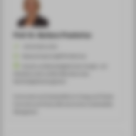
Prof. Dr. Barbara Praetorius
+49 30 5019-2532
Barbara.Praetorius@HTW-Berlin.de
Umwelt und Nachhaltigkeit (insb. Energie- und
Klimaökonomie/-politik), Mikroökonomie,
Nachhaltigkeitsmanagement
Environment and Sustainability (i.e. Energy and Climate
Economics and Policy), Microeconomics, Sustainability
Management