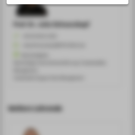
Prof. Dr. Julia Schwarzkopf
+49 30 5019-2202
Julia.Schwarzkopf@HTW-Berlin.de
Nachhaltigkeit,
Nachhaltige Unternehmensführung / Sustainability
Management,
Sustainable Supply Chain Management
Weitere Lehrende